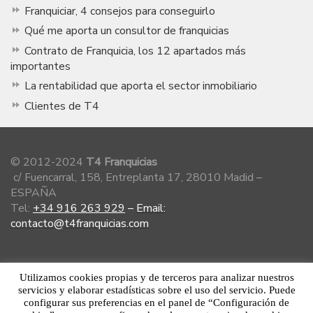
Franquiciar, 4 consejos para conseguirlo
Qué me aporta un consultor de franquicias
Contrato de Franquicia, los 12 apartados más
importantes
La rentabilidad que aporta el sector inmobiliario
Clientes de T4
© 2012-2024
T4 Franquicias
c/ Fuencarral, 158, Entreplanta 17, 28010 Madid –
ESPAÑA
Tel:
+34 916 263 929
–
Email:
contacto@t4franquicias.com
Miembro de la Asociación Española de
Utilizamos cookies propias y de terceros para analizar nuestros
Franquiciadores
servicios y elaborar estadísticas sobre el uso del servicio. Puede
configurar sus preferencias en el panel de “Configuración de