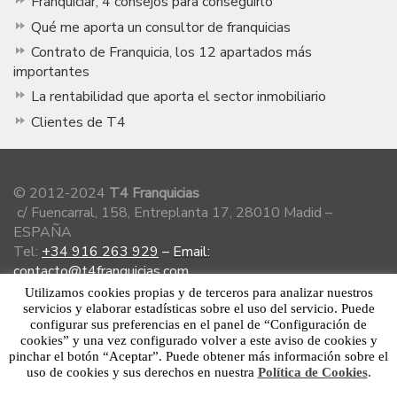
Franquiciar, 4 consejos para conseguirlo
Qué me aporta un consultor de franquicias
Contrato de Franquicia, los 12 apartados más
importantes
La rentabilidad que aporta el sector inmobiliario
Clientes de T4
© 2012-2024
T4 Franquicias
c/ Fuencarral, 158, Entreplanta 17, 28010 Madid –
ESPAÑA
Tel:
+34 916 263 929
–
Email:
contacto@t4franquicias.com
Utilizamos cookies propias y de terceros para analizar nuestros
servicios y elaborar estadísticas sobre el uso del servicio. Puede
configurar sus preferencias en el panel de “Configuración de
Miembro de la Asociación Española de
cookies” y una vez configurado volver a este aviso de cookies y
Franquiciadores
pinchar el botón “Aceptar”. Puede obtener más información sobre el
uso de cookies y sus derechos en nuestra
Política de Cookies
.