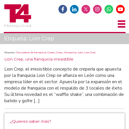
Etiqueta:
Lion Crep
Etiquetas:
Consultores de franquicia
,
Crepes
,
Creps
,
franquicia
,
León
,
Lion Crep
Lion Crep, una franquicia irresistible
Lion Crep, el irresistible concepto de crepería que apuesta
por la franquicia Lion Crep se afianza en León como una
empresa líder en el sector. Apuesta por la expansión en el
modelo de franquicia con el respaldo de 3 locales de éxito.
Su última novedad es el “waffle shake”, una combinación de
batido y gofre […]
¿Quieres saber más?