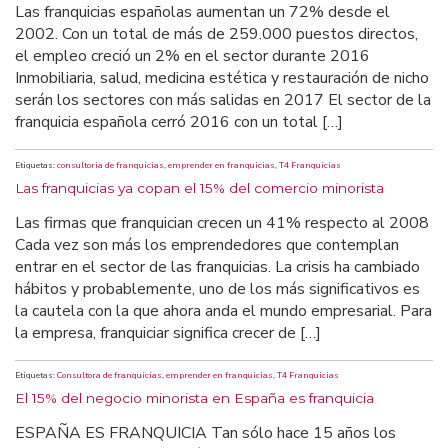
Las franquicias españolas aumentan un 72% desde el
2002. Con un total de más de 259.000 puestos directos,
el empleo creció un 2% en el sector durante 2016
Inmobiliaria, salud, medicina estética y restauración de nicho
serán los sectores con más salidas en 2017 El sector de la
franquicia española cerró 2016 con un total […]
Etiquetas:
consultoria de franquicias
,
emprender en franquicias
,
T4 Franquicias
Las franquicias ya copan el 15% del comercio minorista
Las firmas que franquician crecen un 41% respecto al 2008
Cada vez son más los emprendedores que contemplan
entrar en el sector de las franquicias. La crisis ha cambiado
hábitos y probablemente, uno de los más significativos es
la cautela con la que ahora anda el mundo empresarial. Para
la empresa, franquiciar significa crecer de […]
Etiquetas:
Consultora de franquicias
,
emprender en franquicias
,
T4 Franquicias
El 15% del negocio minorista en España es franquicia
ESPAÑA ES FRANQUICIA Tan sólo hace 15 años los