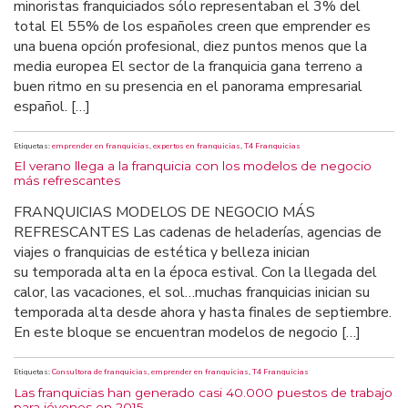
minoristas franquiciados sólo representaban el 3% del
total El 55% de los españoles creen que emprender es
una buena opción profesional, diez puntos menos que la
media europea El sector de la franquicia gana terreno a
buen ritmo en su presencia en el panorama empresarial
español. […]
Etiquetas:
emprender en franquicias
,
expertos en franquicias
,
T4 Franquicias
El verano llega a la franquicia con los modelos de negocio
más refrescantes
FRANQUICIAS MODELOS DE NEGOCIO MÁS
REFRESCANTES Las cadenas de heladerías, agencias de
viajes o franquicias de estética y belleza inician
su temporada alta en la época estival. Con la llegada del
calor, las vacaciones, el sol…muchas franquicias inician su
temporada alta desde ahora y hasta finales de septiembre.
En este bloque se encuentran modelos de negocio […]
Etiquetas:
Consultora de franquicias
,
emprender en franquicias
,
T4 Franquicias
Las franquicias han generado casi 40.000 puestos de trabajo
para jóvenes en 2015