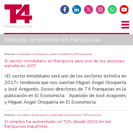
Etiqueta:
emprender en franquicias
Etiquetas:
emprender en franquicias
,
sector inmobiliario
,
T4 Franquicias
El sector inmobiliario en franquicia será uno de los sectores
estrella en 2017
«El sector inmobiliario será uno de los sectores estrella en
2017» tendencia que nos cuentan Miguel Ángel Oroquieta
y José Aragonés, Socios directores de T4 Franquicias en la
publicación en El Economista. Aparición de José Aragonés
y Miguel Ángel Oroquieta en El Economista:
Etiquetas:
consultores de franquicias
,
emprender en franquicias
,
T4 Franquicias
El empleo ha aumentado un 72% desde 2002 en las
franquicias españolas