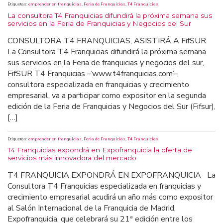
Etiquetas:
emprender en franquicias
,
Feria de Franquicias
,
T4 Franquicias
La consultora T4 Franquicias difundirá la próxima semana sus
servicios en la Feria de Franquicias y Negocios del Sur
CONSULTORA T4 FRANQUICIAS, ASISTIRÁ A FifSUR
La Consultora T4 Franquicias difundirá la próxima semana
sus servicios en la Feria de franquicias y negocios del sur,
FifSUR T4 Franquicias –‘www.t4franquicias.com’–,
consultora especializada en franquicias y crecimiento
empresarial, va a participar como expositor en la segunda
edición de la Feria de Franquicias y Negocios del Sur (Fifsur),
[…]
Etiquetas:
emprender en franquicias
,
Feria de Franquicias
,
T4 Franquicias
T4 Franquicias expondrá en Expofranquicia la oferta de
servicios más innovadora del mercado
T4 FRANQUICIA EXPONDRÁ EN EXPOFRANQUICIA La
Consultora T4 Franquicias especializada en franquicias y
crecimiento empresarial acudirá un año más como expositor
al Salón Internacional de la Franquicia de Madrid,
Expofranquicia, que celebrará su 21ª edición entre los