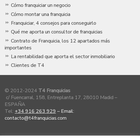
Cómo franquiciar un negocio
Cómo montar una franquicia
Franquiciar, 4 consejos para conseguirlo
Qué me aporta un consultor de franquicias
Contrato de Franquicia, los 12 apartados más
importantes
La rentabilidad que aporta el sector inmobiliario
Clientes de T4
© 2012-2024
T4 Franquicias
c/ Fuencarral, 158, Entreplanta 17, 28010 Madid –
ESPAÑA
Tel:
+34 916 263 929
–
Email:
contacto@t4franquicias.com
Miembro de la Asociación Española de