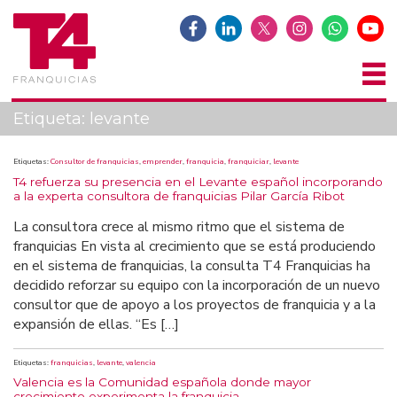
Etiqueta:
levante
Etiquetas:
Consultor de franquicias
,
emprender
,
franquicia
,
franquiciar
,
levante
T4 refuerza su presencia en el Levante español incorporando
a la experta consultora de franquicias Pilar García Ribot
La consultora crece al mismo ritmo que el sistema de
franquicias En vista al crecimiento que se está produciendo
en el sistema de franquicias, la consulta T4 Franquicias ha
decidido reforzar su equipo con la incorporación de un nuevo
consultor que de apoyo a los proyectos de franquicia y a la
expansión de ellas. “Es […]
Etiquetas:
franquicias
,
levante
,
valencia
Valencia es la Comunidad española donde mayor
crecimiento experimenta la franquicia