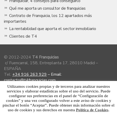
Franquiciar, 4 consejos para conseguirlo
Qué me aporta un consultor de franquicias
Contrato de Franquicia, los 12 apartados más
importantes
La rentabilidad que aporta el sector inmobiliario
Clientes de T4
© 2012-2024
T4 Franquicias
c/ Fuencarral, 158, Entreplanta 17, 28010 Madid –
ESPAÑA
Tel:
+34 916 263 929
–
Email:
contacto@t4franquicias.com
Utilizamos cookies propias y de terceros para analizar nuestros
servicios y elaborar estadísticas sobre el uso del servicio. Puede
configurar sus preferencias en el panel de “Configuración de
Miembro de la Asociación Española de
cookies” y una vez configurado volver a este aviso de cookies y
Franquiciadores
pinchar el botón “Aceptar”. Puede obtener más información sobre el
uso de cookies y sus derechos en nuestra
Política de Cookies
.