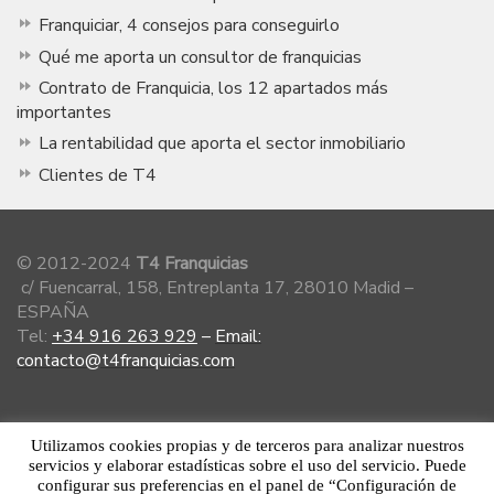
Franquiciar, 4 consejos para conseguirlo
Qué me aporta un consultor de franquicias
Contrato de Franquicia, los 12 apartados más
importantes
La rentabilidad que aporta el sector inmobiliario
Clientes de T4
© 2012-2024
T4 Franquicias
c/ Fuencarral, 158, Entreplanta 17, 28010 Madid –
ESPAÑA
Tel:
+34 916 263 929
–
Email:
contacto@t4franquicias.com
Miembro de la Asociación Española de
Utilizamos cookies propias y de terceros para analizar nuestros
Franquiciadores
servicios y elaborar estadísticas sobre el uso del servicio. Puede
configurar sus preferencias en el panel de “Configuración de