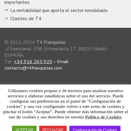
importantes
La rentabilidad que aporta el sector inmobiliario
Clientes de T4
© 2012-2024
T4 Franquicias
c/ Fuencarral, 158, Entreplanta 17, 28010 Madid –
ESPAÑA
Tel:
+34 916 263 929
–
Email:
contacto@t4franquicias.com
Miembro de la Asociación Española de
Utilizamos cookies propias y de terceros para analizar nuestros
Franquiciadores
servicios y elaborar estadísticas sobre el uso del servicio. Puede
configurar sus preferencias en el panel de “Configuración de
cookies” y una vez configurado volver a este aviso de cookies y
pinchar el botón “Aceptar”. Puede obtener más información sobre el
uso de cookies y sus derechos en nuestra
Política de Cookies
.
Aviso Legal
·
Política de Privacidad
ACEPTAR
RECHAZAR
Configuración de Cookies