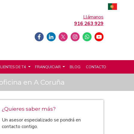
Llámanos
916 263 929
LIENTES DE T4
FRANQUICIAR
BLOG
CONTACTO
 oficina en A Coruña
¿Quieres saber más?
Un asesor especializado se pondrá en
contacto contigo.