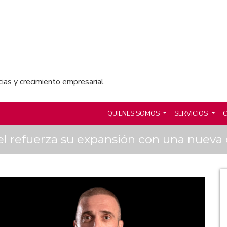
cias y crecimiento empresarial
QUIENES SOMOS
SERVICIOS
C
kel refuerza su expansión con una nueva