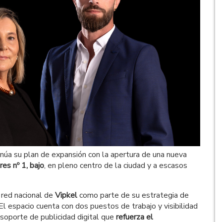
ontinúa su plan de expansión con la apertura de una nueva
res nº 1, bajo
, en pleno centro de la ciudad y a escasos
a red nacional de
Vipkel
como parte de su estrategia de
El espacio cuenta con dos puestos de trabajo y visibilidad
n soporte de publicidad digital que
refuerza el