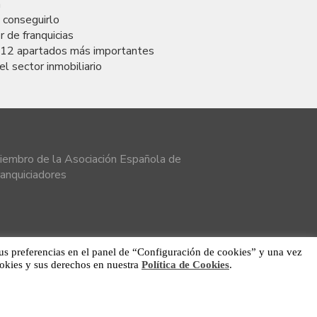
a
a conseguirlo
 de franquicias
s 12 apartados más importantes
el sector inmobiliario
iembro de la Asociación Española de
ranquiciadores
 sus preferencias en el panel de “Configuración de cookies” y una vez
ookies y sus derechos en nuestra
Política de Cookies
.