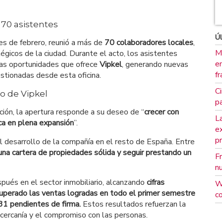
70 asistentes
Úl
es de febrero, reunió a más de
70 colaboradores locales
,
M
égicos de la ciudad. Durante el acto, los asistentes
em
las oportunidades que ofrece
Vipkel
, generando nuevas
fr
stionadas desde esta oficina.
Ci
o de Vipkel
pa
ción, la apertura responde a su deseo de “
crecer con
La
rca en plena expansión
”.
e
p
 desarrollo de la compañía en el resto de España. Entre
una cartera de propiedades sólida y seguir prestando un
F
n
pués en el sector inmobiliario, alcanzando
cifras
W
superado las ventas logradas en todo el primer semestre
c
 31 pendientes de firma.
Estos resultados refuerzan la
 cercanía y el compromiso con las personas.