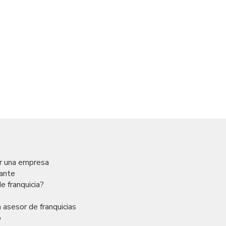
ar una empresa
rante
e franquicia?
 asesor de franquicias
o