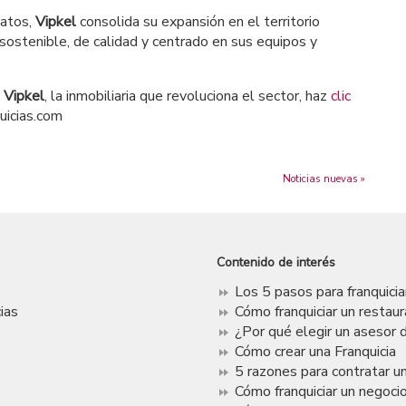
datos,
Vipkel
consolida su expansión en el territorio
 sostenible, de calidad y centrado en sus equipos y
e
Vipkel
, la inmobiliaria que revoluciona el sector, haz
clic
uicias.com
Noticias nuevas »
Contenido de interés
Los 5 pasos para franquici
ias
Cómo franquiciar un restau
¿Por qué elegir un asesor d
Cómo crear una Franquicia
5 razones para contratar un
Cómo franquiciar un negoci