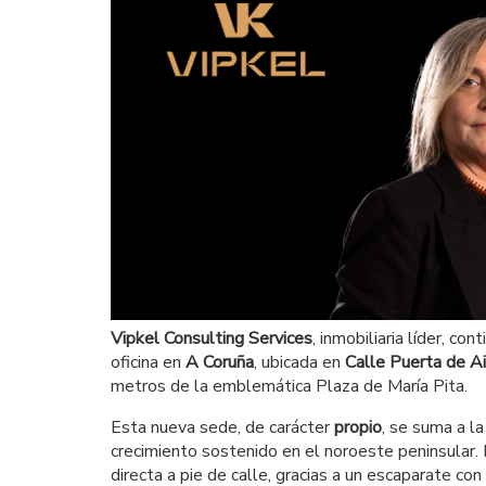
Vipkel Consulting Services
, inmobiliaria líder, c
oficina en
A Coruña
, ubicada en
Calle Puerta de Ai
metros de la emblemática Plaza de María Pita.
Esta nueva sede, de carácter
propio
, se suma a l
crecimiento sostenido en el noroeste peninsular. 
directa a pie de calle, gracias a un escaparate co