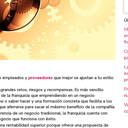
Úl
M
em
fr
Ci
pa
La
e
los empleados y
proveedores
que mejor se ajustan a tu estilo
p
F
 grandes retos, riesgos y recompensas. Es más sencillo
n
la de la franquicia que emprendiendo en un negocio
w o saber hacer y una formación concreta que facilita a los
W
que aferrarse para sacar el máximo beneficio de la compañía.
c
cia de un negocio tradicional, la franquicia cuenta con
gocio que funciona con éxito.
na rentabilidad superior porque ofrece una propuesta de