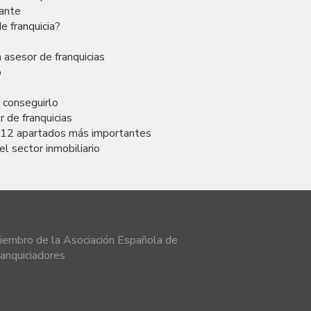
rante
e franquicia?
 asesor de franquicias
o
a
a conseguirlo
 de franquicias
s 12 apartados más importantes
el sector inmobiliario
iembro de la Asociación Española de
ranquiciadores