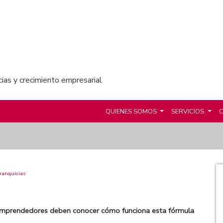
cias y crecimiento empresarial
QUIENES SOMOS
SERVICIOS
C
ranquicias
s emprendedores deben conocer cómo funciona esta fórmula