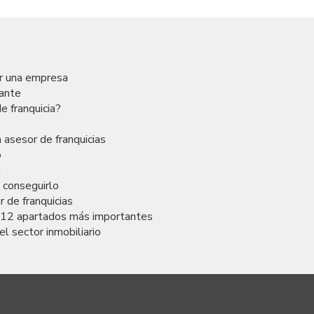
ar una empresa
rante
e franquicia?
 asesor de franquicias
o
a
a conseguirlo
 de franquicias
s 12 apartados más importantes
el sector inmobiliario