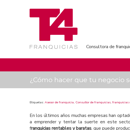
Consultora de franqui
¿Cómo hacer que tu negocio se
Etiquetas:
Asesor de franquicia
,
Consultor de franquicias
,
franquicias 
En los últimos años muchas empresas han optado
a emprender y tentar la suerte en este sect
f
ranquicias rentables y baratas
, que puede produci