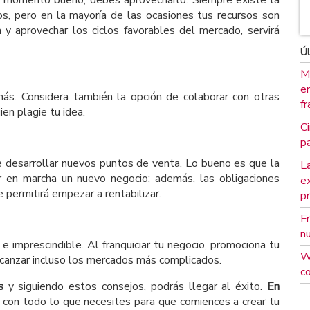
ios, pero en la mayoría de las ocasiones tus recursos son
a y aprovechar los ciclos favorables del mercado, servirá
Úl
M
em
más. Considera también la opción de colaborar con otras
fr
ien plagie tu idea.
Ci
pa
que desarrollar nuevos puntos de venta. Lo bueno es que la
La
r en marcha un nuevo negocio; además, las obligaciones
e
e permitirá empezar a rentabilizar.
p
F
n
e imprescindible. Al franquiciar tu negocio, promociona tu
W
alcanzar incluso los mercados más complicados.
c
s
y siguiendo estos consejos, podrás llegar al éxito.
En
con todo lo que necesites para que comiences a crear tu