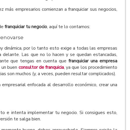
z más empresarios comienzan a franquiciar sus negocios,
 de
franquiciar tu negocio
, aquí te lo contamos:
renovarse
y dinámica, por lo tanto esto exige a todas las empresas
ia delante. Las que no lo hacen y se quedan estancadas,
rtante que tengas en cuenta que
franquiciar una empresa
e un buen
consultor de franquicia
, ya que los procedimiento
cias son muchos (y, a veces, pueden resultar complicados).
ra empresarial enfocada al desarrollo económico, crear una
o e intenta implementar tu negocio. Si consigues esto,
rsión te salga bien.
 momento bueno, debes aprovecharlo. Siempre existe la