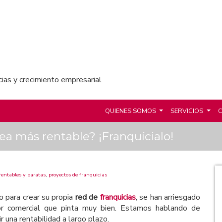
cias y crecimiento empresarial
QUIENES SOMOS
SERVICIOS
C
a más rentable? ¡Franquícialo!
rentables y baratas
,
proyectos de franquicias
 para crear su propia
red de
franquicias
, se han arriesgado
or comercial que pinta muy bien. Estamos hablando de
r una rentabilidad a largo plazo.