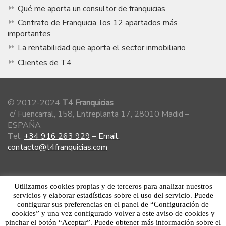
Qué me aporta un consultor de franquicias
Contrato de Franquicia, los 12 apartados más
importantes
La rentabilidad que aporta el sector inmobiliario
Clientes de T4
© 2012-2024
T4 Franquicias
c/ Fuencarral, 158, Entreplanta 17, 28010 Madid –
ESPAÑA
Tel:
+34 916 263 929
–
Email:
contacto@t4franquicias.com
Miembro de la Asociación Española de
Utilizamos cookies propias y de terceros para analizar nuestros
Franquiciadores
servicios y elaborar estadísticas sobre el uso del servicio. Puede
configurar sus preferencias en el panel de “Configuración de
cookies” y una vez configurado volver a este aviso de cookies y
pinchar el botón “Aceptar”. Puede obtener más información sobre el