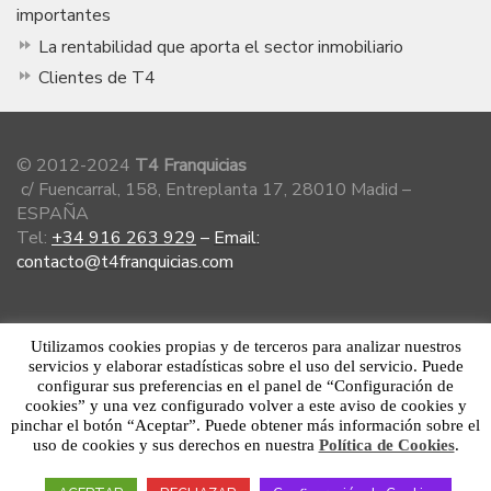
importantes
La rentabilidad que aporta el sector inmobiliario
Clientes de T4
© 2012-2024
T4 Franquicias
c/ Fuencarral, 158, Entreplanta 17, 28010 Madid –
ESPAÑA
Tel:
+34 916 263 929
–
Email:
contacto@t4franquicias.com
Miembro de la Asociación Española de
Utilizamos cookies propias y de terceros para analizar nuestros
Franquiciadores
servicios y elaborar estadísticas sobre el uso del servicio. Puede
configurar sus preferencias en el panel de “Configuración de
cookies” y una vez configurado volver a este aviso de cookies y
pinchar el botón “Aceptar”. Puede obtener más información sobre el
uso de cookies y sus derechos en nuestra
Política de Cookies
.
Aviso Legal
·
Política de Privacidad